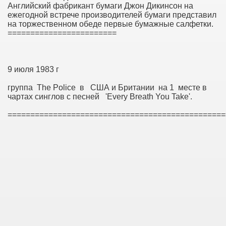
Английский фабрикант бумаги Джон Дикинсон на
ежегодной встрече производителей бумаги представил
на торжественном обеде первые бумажные салфетки.
========================
9 июля 1983 г
группа The Police в США и Британии на 1 месте в
чартах синглов с песней 'Every Breath You Take'.
================================================