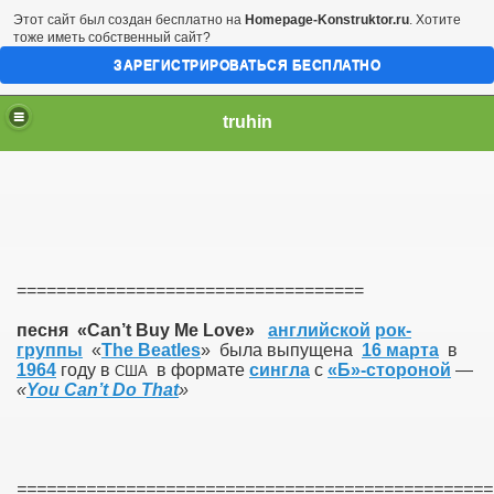
Этот сайт был создан бесплатно на
Homepage-Konstruktor.ru
. Хотите
тоже иметь собственный сайт?
ЗАРЕГИСТРИРОВАТЬСЯ БЕСПЛАТНО
truhin
===================================
песня «Can’t Buy Me Love»
английской
рок-
группы
«
The Beatles
» была выпущена
16 марта
в
1964
году в
в формате
сингла
с
«Б»-стороной
—
США
«
You Can’t Do That
»
================================================