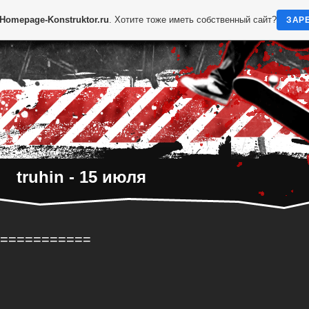
Homepage-Konstruktor.ru
. Хотите тоже иметь собственный сайт?
ЗАР
*
truhin - 15 июля
===========