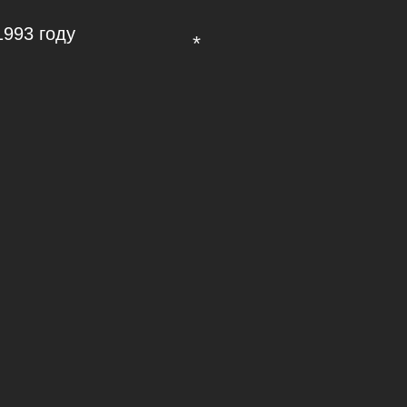
1993 году
*
*