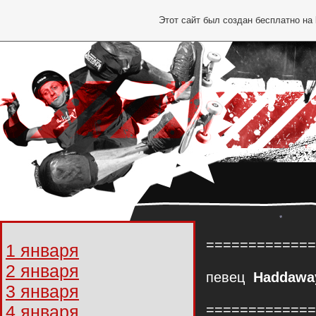
Этот сайт был создан бесплатно на
============
1 января
2 января
певец
Haddawa
*
3 января
4 января
=============