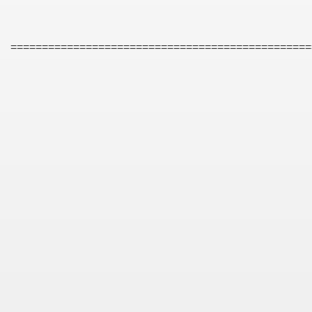
================================================