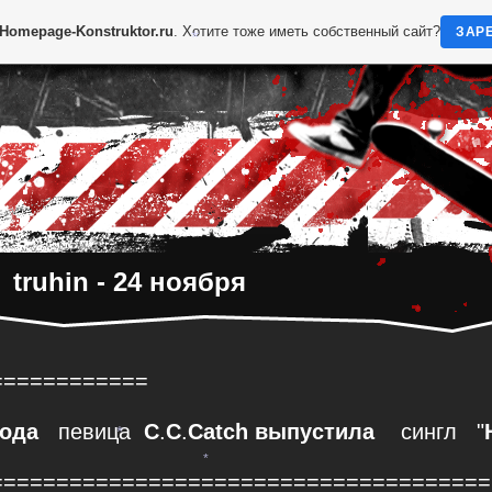
Homepage-Konstruktor.ru
. Хотите тоже иметь собственный сайт?
ЗАР
*
truhin - 24 ноября
============
года
певица
C
.
C
.
Catch
выпустила
сингл "
======================================