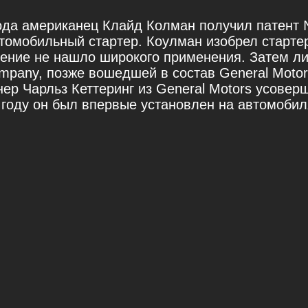
года американец Клайд Колман получил патент 
томобильный стартер. Коулман изобрел стартер
*
тение не нашло широкого применения. Затем л
mpany, позже вошедшей в состав General Motor
*
нер Чарльз Кеттеринг из General Motors усове
1 году он был впервые установлен на автомоби