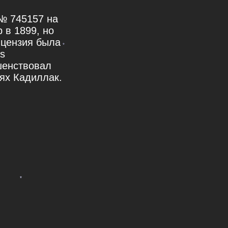
№ 745157 на
 в 1899, но
ицензия была
s
ршенствовал
лях Кадиллак.
*