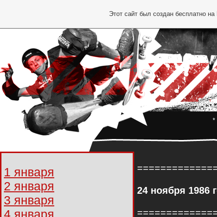
Этот сайт был создан бесплатно на
*
=============
1 января
2 января
24
ноября
1986
3 января
4 января
=============