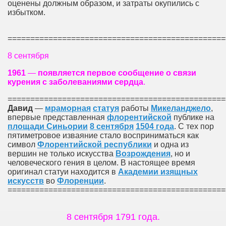
оценены должным образом, и затраты окупились с
избытком.
================================================
8 сентября
1961
—
появляется
первое
сообщение
о
связи
курения
с
заболеваниями
сердца
.
================================================
Давид
—
мраморная
статуя
работы
Микеланджело
,
впервые представленная
флорентийской
публике на
площади Синьории
8 сентября
1504 года
. С тех пор
пятиметровое изваяние стало восприниматься как
символ
Флорентийской республики
и одна из
вершин не только искусства
Возрождения
, но и
человеческого гения в целом. В настоящее время
оригинал статуи находится в
Академии изящных
искусств
во
Флоренции
.
================================================
8 сентября 1791 года.