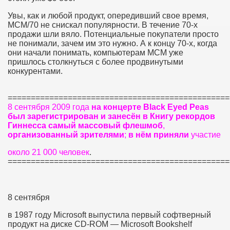
Увы, как и любой продукт, опередивший свое время,
MCM/70 не снискал популярности. В течение 70-х
продажи шли вяло. Потенциальные покупатели просто
не понимали, зачем им это нужно. А к концу 70-х, когда
они начали понимать, компьютерам MCM уже
пришлось столкнуться с более продвинутыми
конкурентами.
================================================
8 сентября 2009 года
на
концерте
Black
Eyed
Peas
был
зарегистрирован
и
занесён
в
Книгу
рекордов
Гиннесса
самый
массовый
флешмоб
,
организованный
зрителями
;
в
нём
приняли
участие
около 21 000 человек
.
================================================
8 сентября
в 1987 году Microsoft выпустила первый софтверный
продукт на диске CD-ROM — Microsoft Bookshelf