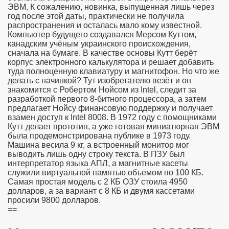
ЭВМ. К сожалению, новинка, выпущенная лишь через
год после этой даты, практически не получила
распространения и осталась мало кому известной.
Компьютер будущего создавался Мерсом Куттом,
канадским учёным украинского происхождения,
сначала на бумаге. В качестве основы Кутт берёт
корпус электронного калькулятора и решает добавить
туда полноценную клавиатуру и магнитофон. Но что же
делать с начинкой? Тут изобретателю везёт и он
знакомится с Робертом Нойсом из Intel, следит за
разработкой первого 8-битного процессора, а затем
предлагает Нойсу финансовую поддержку и получает
взамен доступ к Intel 8008. В 1972 году с помощниками
Кутт делает прототип, а уже готовая миниатюрная ЭВМ
была продемонстрирована публике в 1973 году.
Машина весила 9 кг, а встроенный монитор мог
выводить лишь одну строку текста. В ПЗУ был
интерпретатор языка АПЛ, а магнитные касеты
служили виртуальной памятью объемом по 100 КБ.
Самая простая модель с 2 КБ ОЗУ стоила 4950
долларов, а за вариант с 8 КБ и двумя кассетами
просили 9800 долларов.
==