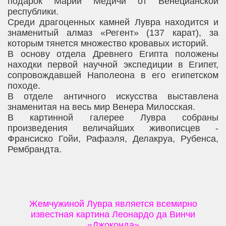
подарок Марии Медичи от Венецианской
республики.
Среди драгоценных камней Лувра находится и
знаменитый алмаз «Регент» (137 карат), за
которым тянется множество кровавых историй.
В основу отдела Древнего Египта положены
находки первой научной экспедиции в Египет,
сопровождавшей Наполеона в его египетском
походе.
В отделе античного искусства выставлена
знаменитая на весь мир Венера Милосская.
В картинной галерее Лувра собраны
произведения величайших живописцев -
Франсиско Гойи, Рафаэля, Делакруа, Рубенса,
Рембрандта.
Жемчужиной Лувра является всемирно
известная картина Леонардо да Винчи
«Джоконда»