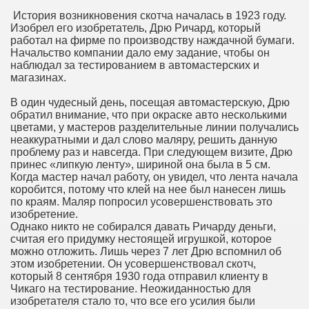
История возникновения скотча началась в 1923 году.
Изобрел его изобретатель, Дрю Ричард, который
работал на фирме по производству наждачной бумаги.
Начальство компании дало ему задание, чтобы он
наблюдал за тестированием в автомастерских и
магазинах.
В один чудесный день, посещая автомастерскую, Дрю
обратил внимание, что при окраске авто несколькими
цветами, у мастеров разделительные линии получались
неаккуратными и дал слово маляру, решить данную
проблему раз и навсегда. При следующем визите, Дрю
принес «липкую ленту», шириной она была в 5 см.
Когда мастер начал работу, он увидел, что лента начала
коробится, потому что клей на нее был нанесен лишь
по краям. Маляр попросил усовершенствовать это
изобретение.
Однако никто не собирался давать Ричарду деньги,
считая его придумку нестоящей игрушкой, которое
можно отложить. Лишь через 7 лет Дрю вспомнил об
этом изобретении. Он усовершенствовал скотч,
который 8 сентября 1930 года отправил клиенту в
Чикаго на тестирование. Неожиданностью для
изобретателя стало то, что все его усилия были