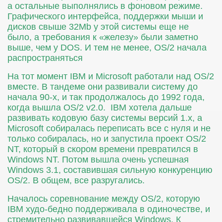
а остальные выполнялись в фоновом режиме.
Графического интерфейса, поддержки мыши и
дисков свыше 32Mb у этой системы еще не
было, а требования к «железу» были заметно
выше, чем у DOS. И тем не менее, OS/2 начала
распространяться
На тот момент IBM и Microsoft работали над OS/2
вместе. В тандеме они развивали систему до
начала 90-х, и так продолжалось до 1992 года,
когда вышла OS/2 v2.0. IBM хотела дальше
развивать кодовую базу системы версий 1.х, а
Microsoft собиралась переписать все с нуля и не
только собиралась, но и запустила проект OS/2
NT, который в скором времени превратился в
Windows NT. Потом вышла очень успешная
Windows 3.1, составившая сильную конкуренцию
OS/2. В общем, все разругались.
Началось соревнование между OS/2, которую
IBM худо-бедно поддерживала в одиночестве, и
стремительно развивавшейся Windows. К