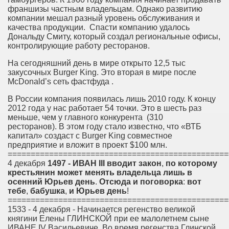
франшизы частным владельцам. Однако развитию
компании мешал разный уровень обслуживания и
качества продукции. Спасти компанию удалось
Дональду Смиту, который создал региональные офисы,
контролирующие работу ресторанов.
На сегодняшний день в мире открыто 12,5 тыс
закусочных Burger King. Это вторая в мире после
McDonald’s сеть фастфуда .
В России компания появилась лишь 2010 году. К концу
2012 года у нас работает 54 точки. Это в шесть раз
меньше, чем у главного конкурента (310
ресторанов). В этом году стало известно, что «ВТБ
капитал» создаст с Burger King совместное
предприятие и вложит в проект $100 млн.
================================================
4 декабря
1497
- ИВАН
III
вводит
закон
,
по
которому
крестьянин
может
менять
владельца
лишь
в
осенний
Юрьев
день
.
Отсюда
и
поговорка
:
вот
тебе
,
бабушка
,
и
Юрьев
день
!
================================================
1533 - 4 декабря - Начинается регенство великой
княгини Елены ГЛИНСКОЙ при ее малолетнем сыне
ИВАНЕ IV Васильевиче. Во время регенства Глинской