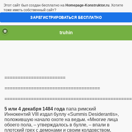
Этот сайт был создан бесплатно на
Homepage-Konstruktor.ru
. Хотите
тоже иметь собственный сайт?
ЗАРЕГИСТРИРОВАТЬСЯ БЕСПЛАТНО
truhin
=======================
====================================
================================================
5 или 4 декабря 1484 года
папа римский
Иннокентий VIII издал буллу «Summis Desiderantis»,
положившую начало охоте на ведьм. «Многие лица
обоего пола, – утверждалось в булле, – впали в
плотский грех с демонами и своим колдовством,