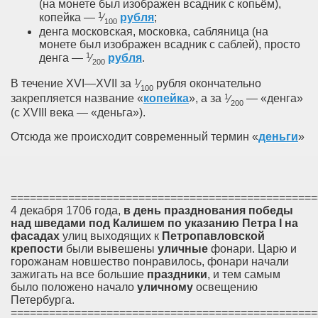
(на монете был изображен всадник с копьём),
1
копейка —
⁄
рубля
;
100
денга московская, московка, сабляница (на
монете был изображен всадник с саблей), просто
1
денга —
⁄
рубля
.
200
1
В течение XVI—XVII за
⁄
рубля окончательно
100
1
закрепляется название «
копейка
», а за
⁄
— «денга»
200
(с XVIII века — «деньга»).
Отсюда же происходит современный термин «
деньги
»
================================================
4 декабря 1706 года,
в
день
празднования
победы
над
шведами
под
Калишем
по
указанию
Петра
I
на
фасадах
улиц выходящих к
Петропавловской
крепости
были вывешены
уличные
фонари. Царю и
горожанам новшество понравилось, фонари начали
зажигать на все большие
праздники
, и тем самым
было положено начало
уличному
освещению
Петербурга.
================================================