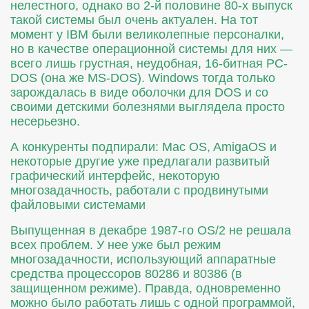
нелестного, однако во 2-й половине 80-х выпуск
такой системы был очень актуален. На тот
момент у IBM были великолепные персоналки,
но в качестве операционной системы для них —
всего лишь грустная, неудобная, 16-битная PC-
DOS (она же MS-DOS). Windows тогда только
зарождалась в виде оболочки для DOS и со
своими детскими болезнями выглядела просто
несерьезно.
А конкуренты подпирали: Mac OS, AmigaOS и
некоторые другие уже предлагали развитый
графический интерфейс, некоторую
многозадачность, работали с продвинутыми
файловыми системами
Выпущенная в декабре 1987-го OS/2 не решала
всех проблем. У нее уже был режим
многозадачности, использующий аппаратные
средства процессоров 80286 и 80386 (в
защищенном режиме). Правда, одновременно
можно было работать лишь с одной программой,