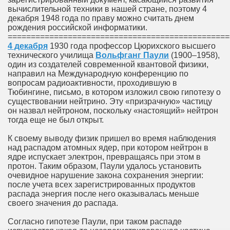
вычислительной техники в нашей стране, поэтому 4
декабря 1948 года по праву можно считать днем
рождения российской информатики.
================================================
4 декабря
1930 года профессор Цюрихского высшего
технического училища
Вольфганг Паули
(1900–1958),
один из создателей современной квантовой физики,
направил на Международную конференцию по
вопросам радиоактивности, проходившую в
Тюбингине, письмо, в котором изложил свою гипотезу о
существовании нейтрино. Эту «призрачную» частицу
он назвал нейтроном, поскольку «настоящий» нейтрон
тогда еще не был открыт.
К своему выводу физик пришел во время наблюдения
над распадом атомных ядер, при котором нейтрон в
ядре испускает электрон, превращаясь при этом в
протон. Таким образом, Паули удалось установить
очевидное нарушение закона сохранения энергии:
после учета всех зарегистрированных продуктов
распада энергия после него оказывалась меньше
своего значения до распада.
Согласно гипотезе Паули, при таком распаде