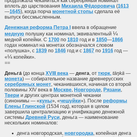
продолжала чеканиться как серебряный номинал
вплоть до царствования
Михаила Фёдоровича
(
1613
—
1645
), когда порча
монетной стопы
сделала её
выпуск бессмысленным.
Денежная реформа Петра I
ввела в обращение
¼
медную
полушку как номинал, эквивалентный
медной копейки. С
1700
по
1810
год и в
1850
—
1866
годах номинал на монетах обозначался словом
«полушка», с
1839
по
1846
год и с
1867
по
1916
год —
¼
«
копейки».
==
Деньга́
(до конца
XVIII века
—
денга
, от
тюрк.
täŋkä
—
монета
) — собирательное название древнерусских
серебряных монет
, чеканившихся, начиная со второй
половины XIV века в
Москве
,
Новгороде
,
Рязани
,
Твери
и других центрах монетной чеканки
(синонимы — «
куны
», «
чешуйки
»). После
реформы
Елены Глинской
(1534 год), которая в целом
завершила централизацию и унификацию денежной
системы
Древней Руси
, деньга — наименование
нескольких номиналов:
денга новгородская,
новгородка
, копейная денга