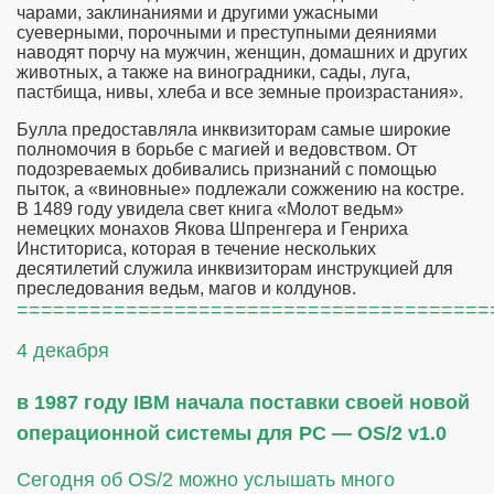
чарами, заклинаниями и другими ужасными
суеверными, порочными и преступными деяниями
наводят порчу на мужчин, женщин, домашних и других
животных, а также на виноградники, сады, луга,
пастбища, нивы, хлеба и все земные произрастания».
Булла предоставляла инквизиторам самые широкие
полномочия в борьбе с магией и ведовством. От
подозреваемых добивались признаний с помощью
пыток, а «виновные» подлежали сожжению на костре.
В 1489 году увидела свет книга «Молот ведьм»
немецких монахов Якова Шпренгера и Генриха
Инститориса, которая в течение нескольких
десятилетий служила инквизиторам инструкцией для
преследования ведьм, магов и колдунов.
=======================================
4 декабря
в 1987 году IBM начала поставки своей новой
операционной системы для PC — OS/2 v1.0
Сегодня об OS/2 можно услышать много