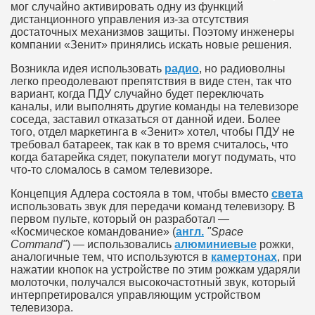
мог случайно активировать одну из функций
дистанционного управления из-за отсутствия
достаточных механизмов защиты. Поэтому инженеры
компании «Зенит» принялись искать новые решения.
Возникла идея использовать
радио
, но радиоволны
легко преодолевают препятствия в виде стен, так что
вариант, когда ПДУ случайно будет переключать
каналы, или выполнять другие команды на телевизоре
соседа, заставил отказаться от данной идеи. Более
того, отдел маркетинга в «Зенит» хотел, чтобы ПДУ не
требовал батареек, так как в то время считалось, что
когда батарейка сядет, покупатели могут подумать, что
что-то сломалось в самом телевизоре.
Концепция Адлера состояла в том, чтобы вместо
света
использовать звук для передачи команд телевизору. В
первом пульте, который он разработал —
«Космическое командование» (
англ.
"Space
Command"
) — использовались
алюминиевые
рожки,
аналогичные тем, что используются в
камертонах
, при
нажатии кнопок на устройстве по этим рожкам ударяли
молоточки, получался высокочастотный звук, который
интерпретировался управляющим устройством
телевизора.