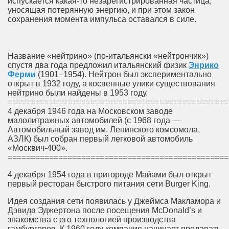
испускается какая-то незарегистрированная частица,
уносящая потерянную энергию, и при этом закон
сохранения момента импульса оставался в силе.
Название «нейтрино» (по-итальянски «нейтрончик»)
спустя два года предложил итальянский физик
Энрико
Ферми
(1901–1954). Нейтрон был экспериментально
открыт в 1932 году, а косвенные улики существования
нейтрино были найдены в 1953 году.
================================================
4 декабря 1946 года на Московском заводе
малолитражных автомобилей (с 1968 года —
Автомобильный завод им. Ленинского комсомола,
АЗЛК) был собран первый легковой автомобиль
«Москвич-400».
================================================
4 декабря 1954 года в пригороде Майами был открыт
первый ресторан быстрого питания сети Burger King.
Идея создания сети появилась у Джеймса Макламора и
Дэвида Эджертона после посещения McDonald’s и
знакомства с его технологией производства
гамбургеров. К 1960 году компания начинает продавать