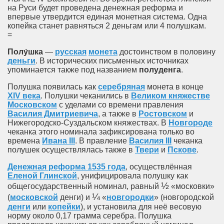
на Руси будет проведена денежная реформа и
впервые утвердится единая монетная система. Одна
копейка станет равняться 2 деньгам или 4 полушкам.
=
Полу́шка
—
русская
монета
достоинством в половину
деньги
. В исторических письменных источниках
упоминается также под названием
полуденга
.
Полушка появилась как
серебряная
монета в конце
XIV века
. Полушки чеканились в
Великом княжестве
Московском
с уделами со времени правления
Василия Дмитриевича
, а также в
Ростовском
и
Нижегородско-Суздальском княжествах. В
Новгороде
чеканка этого номинала зафиксирована только во
времена
Ивана III
. В правление
Василия III
чеканка
полушек осуществлялась также в
Твери
и
Пскове
.
Денежная реформа 1535 года
, осуществлённая
Еленой Глинской
, унифицировала полушку как
½
общегосударственный номинал, равный
«московки»
¼
(
московской
денги) и
«
новгородки
» (новгородской
денги
или
копейки
), и установила для неё весовую
норму около 0,17 грамма серебра. Полушка