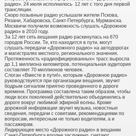
радио». 24 июля исполнилось 12 лет с того дня первой
трансляции.
Скоро позывные радио услышали жители Пскова,
Рязани, Хабаровска, Санкт-Петербурга, Мурманска.
Москвичи получили возможность слушать «Дорожное
радио» в 2010 году.
За 12 лет сеть вещания радио раскинулась на 670
городов России. Те, кто находится в пути, могут
слушать передачи «Дорожного радио» на автодорогах
и магистралях местного, регионального значения.
Протяженность «радиофицированных» трасс выросла
до 1,1 миллиона километров, потенциальная аудитория
составляет 70 миллионов человек.
Слоган «Вместе в пути!», которым «Дорожное радио»
руководствуется при организации вещания, звучит
бодрым сигналом приятно проведенного в дороге
времени. Программа составлена таким образом, чтобы
люди всех поколений действительно объединились в
дороге вокруг любимой эфирной волны. Кроме
дорожной информации звучит музыка, новостные
сведения, передачи с советами, рекомендациями по
вопросам, интересным не только водителям, а и
пассажирам.
Лидирующее место «Дорожного радио» в вещании
Санкт-Петербурга вполне заслужено, считают