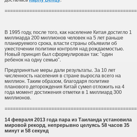
================================================
В 1995 году, после того, как население Китая достигло 1
миллиарда 200 миллионов человек на 5 лет раньше
планируемого срока, власти страны объявили об
ужесточении политики контроля над рождаемостью.
Новый принцип был сформулирован так: "один
ребенок на одну семью".
Предпринятые меры дали результаты. За 10 лет
численность населения в стране выросла всего на
миллион. Таким образом, благодаря политике
планового деторождения Китай сумел отложить на 4
года момент достижения отметки в 1 миллиард 300
миллионов.
================================================
14
февраля
2013
года
пара
из
Таиланда
установила
мировой
рекорд
,
непрерывно
целуясь
58
часов
35
минут
и
58
секунд