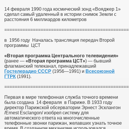
14 февраля 1990 года космический зонд «Вояджер 1»
сделал самый удаленный в истории снимок Земли с
расстояния 6 миллиардов километров
================================================
в 1956 году Началась трансляция передач Второй
программы ЦСТ
«Вторая программа Центрального телевидения»
(ранее —
«Вторая программа ЦСТ»
) — бывший
флагманский телеканал, принадлежавший
Гостелерадио СССР
(1956—1991) и
Всесоюзной
ГТРК
(1991).
================================================
Первая в мире телефонная служба точного времени
была создана 14 февраля в Париже. В 1933 году
директор Парижской обсерватории Эрнест Эсклангон
/Ernest Esclangon/ изобрел систему для
автоматического ответа на многочисленные
телефонные звонки парижан, желавших узнать точное
время. В созданном механизме использовался