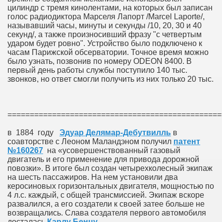
цилиндр с тремя кинолентами, на которых был записан
голос радиодиктора Марселя Лапорт /Marcel Laporte/,
называвший часы, минуты и секунды /10, 20, 30 и 40
секунд/, а также произносивший фразу "с четвертым
ударом будет ровно". Устройство было подключено к
часам Парижской обсерватории. Точное время можно
было узнать, позвонив по номеру ODEON 8400. В
первый день работы службы поступило 140 тыс.
звонков, но ответ смогли получить из них только 20 тыс.
================================================
в 1884 году
Эдуар Делямар-Дебутвилль
в
соавторстве с Леоном Маландэном получил
патент
№160267
на «усовершенствованный газовый
двигатель и его применение для привода дорожной
повозки». В итоге был создан четырехколесный экипаж
на шесть пассажиров. На нем установили два
керосиновых горизонтальных двигателя, мощностью по
4 л.с. каждый, с общей трансмиссией. Экипаж вскоре
развалился, а его создатели к своей затее больше не
возвращались. Слава создателя первого автомобиля
досталась
Карлу Бенцу
.