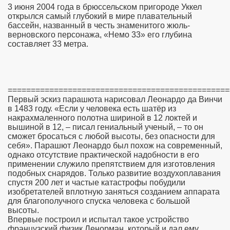
3 июня 2004 года в брюссельском пригороде Уккел
открылся самый глубокий в мире плавательный
бассейн, названный в честь знаменитого жюль-
верновского персонажа, «Немо 33» его глубина
составляет 33 метра.
================================================
Первый эскиз парашюта нарисовал Леонардо да Винчи
в 1483 году. «Если у человека есть шатёр из
накрахмаленного полотна шириной в 12 локтей и
вышиной в 12, – писал гениальный ученый, – то он
сможет бросаться с любой высоты, без опасности для
себя». Парашют Леонардо был похож на современный,
однако отсутствие практической надобности в его
применении служило препятствием для изготовления
подобных снарядов. Только развитие воздухоплавания
спустя 200 лет и частые катастрофы побудили
изобретателей вплотную заняться созданием аппарата
для благополучного спуска человека с большой
высоты.
Впервые построил и испытал такое устройство
французский физик Ленорман, который и дал ему