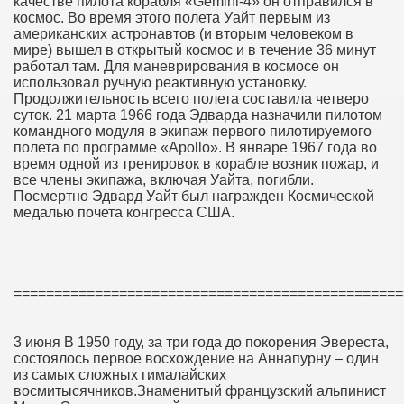
качестве пилота корабля «Gemini-4» он отправился в
космос. Во время этого полета Уайт первым из
американских астронавтов (и вторым человеком в
мире) вышел в открытый космос и в течение 36 минут
работал там. Для маневрирования в космосе он
использовал ручную реактивную установку.
Продолжительность всего полета составила четверо
суток. 21 марта 1966 года Эдварда назначили пилотом
командного модуля в экипаж первого пилотируемого
полета по программе «Apollo». В январе 1967 года во
время одной из тренировок в корабле возник пожар, и
все члены экипажа, включая Уайта, погибли.
Посмертно Эдвард Уайт был награжден Космической
медалью почета конгресса США.
================================================
3 июня В 1950 году, за три года до покорения Эвереста,
состоялось первое восхождение на Аннапурну – один
из самых сложных гималайских
восмитысячников.Знаменитый французский альпинист