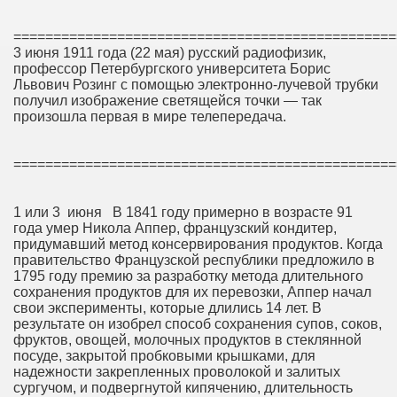
================================================
3 июня 1911 года (22 мая) русский радиофизик,
профессор Петербургского университета Борис
Львович Розинг с помощью электронно-лучевой трубки
получил изображение светящейся точки — так
произошла первая в мире телепередача.
================================================
1 или 3 июня В 1841 году примерно в возрасте 91
года умер Никола Аппер, французский кондитер,
придумавший метод консервирования продуктов. Когда
правительство Французской республики предложило в
1795 году премию за разработку метода длительного
сохранения продуктов для их перевозки, Аппер начал
свои эксперименты, которые длились 14 лет. В
результате он изобрел способ сохранения супов, соков,
фруктов, овощей, молочных продуктов в стеклянной
посуде, закрытой пробковыми крышками, для
надежности закрепленных проволокой и залитых
сургучом, и подвергнутой кипячению, длительность