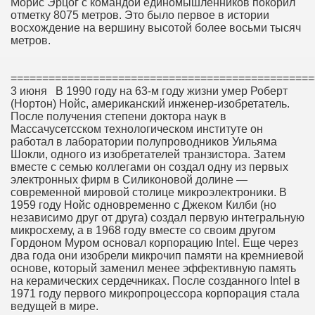
Морис Эрцог с командой единомышленников покорил
отметку 8075 метров. Это было первое в истории
восхождение на вершину высотой более восьми тысяч
метров.
================================================
3 июня В 1990 году на 63-м году жизни умер Роберт
(Нортон) Нойс, американский инженер-изобретатель.
После получения степени доктора наук в
Массачусетсском технологическом институте он
работал в лаборатории полупроводников Уильяма
Шокли, одного из изобретателей транзистора. Затем
вместе с семью коллегами он создал одну из первых
электронных фирм в Силиконовой долине —
современной мировой столице микроэлектроники. В
1959 году Нойс одновременно с Джеком Килби (но
независимо друг от друга) создал первую интегральную
микросхему, а в 1968 году вместе со своим другом
Гордоном Муром основал корпорацию Intel. Еще через
два года они изобрели микрочип памяти на кремниевой
основе, который заменил менее эффективную память
на керамических сердечниках. После созданного Intel в
1971 году первого микропроцессора корпорация стала
ведущей в мире.