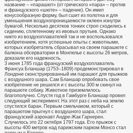
название – «парашют» (от греческого «пара» – против
и французского «шюте» – падение). Он имел
конусообразную форму, был сшит из полотна и для
уменьшения воздухопроницаемости оклеен изнутри
бумагой. Несколько десятков тонких строп сходились к
сидению, сплетенному из ивовых прутьев. Однако
никто из воздухоплавателей так и не воспользовался
изобретением, хотя успешные опыты с животными,
которых изобретатель сбрасывал на своем парашюте с
балкона обсерватории в Монпелье с высоты 26 метров,
доказали его надежность.
3 июня 1785 года французский воздухоплаватель
Франсуа Бланшар (1753–1809) продемонстрировал в
Лондоне сконструированный им парашют для прыжков
с воздушного шара. Сам Бланшар опробовать свое
изобретение не решился и с высоты 300 м скинул на
парашюте собаку. Животное приземлилось
благополучно. Спустя год в Гамбурге Бланшар провел
следующий эксперимент. На этот раз с неба на землю
спустился баран. Первым смельчаком, который с
парашютом прыгнул с воздушного шара, стал
французский аэронавт Андре-Жак Гарнерен.
Случилось это 22 октября 1797 года. Его прыжок с
высоты 400 метров над парижским парком Монсо стал
первым в Европе