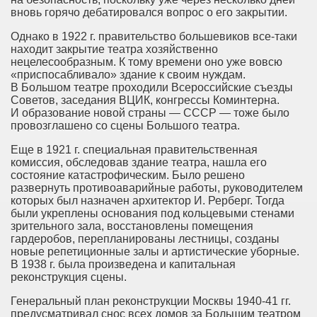
вновь горячо дебатировался вопрос о его закрытии.
Однако в 1922 г. правительство большевиков все-таки
находит закрытие театра хозяйственно
нецелесообразным. К тому времени оно уже вовсю
«приспосабливало» здание к своим нуждам.
В Большом театре проходили Всероссийские съезды
Советов, заседания ВЦИК, конгрессы Коминтерна.
И образование новой страны — СССР — тоже было
провозглашено со сцены Большого театра.
Еще в 1921 г. специальная правительственная
комиссия, обследовав здание театра, нашла его
состояние катастрофическим. Было решено
развернуть противоаварийные работы, руководителем
которых был назначен архитектор И. Рерберг. Тогда
были укреплены основания под кольцевыми стенами
зрительного зала, восстановлены помещения
гардеробов, перепланированы лестницы, созданы
новые репетиционные залы и артистические уборные.
В 1938 г. была произведена и капитальная
реконструкция сцены.
Генеральный план реконструкции Москвы 1940-41 гг.
предусматривал снос всех домов за Большим театром