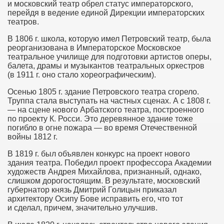
и московский театр обрел статус императорского,
перейдя в ведение единой Дирекции императорских
театров.
В 1806 г. школа, которую имел Петровский театр, была
реорганизована в Императорское Московское
театральное училище для подготовки артистов оперы,
балета, драмы и музыкантов театральных оркестров
(в 1911 г. оно стало хореографическим).
Осенью 1805 г. здание Петровского театра сгорело.
Труппа стала выступать на частных сценах. А с 1808 г.
— на сцене нового Арбатского театра, построенного
по проекту К. Росси. Это деревянное здание тоже
погибло в огне пожара — во время Отечественной
войны 1812 г.
В 1819 г. был объявлен конкурс на проект нового
здания театра. Победил проект профессора Академии
художеств Андрея Михайлова, признанный, однако,
слишком дорогостоящим. В результате, московский
губернатор князь Дмитрий Голицын приказал
архитектору Осипу Бове исправить его, что тот
и сделал, причем, значительно улучшив.