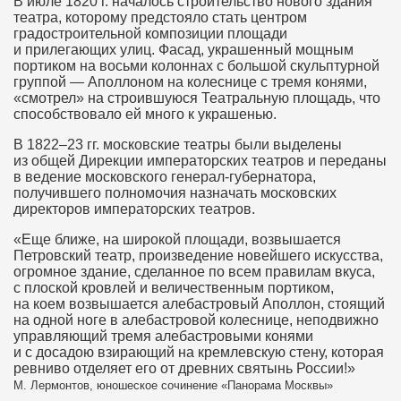
В июле 1820 г. началось строительство нового здания
театра, которому предстояло стать центром
градостроительной композиции площади
и прилегающих улиц. Фасад, украшенный мощным
портиком на восьми колоннах с большой скульптурной
группой — Аполлоном на колеснице с тремя конями,
«смотрел» на строившуюся Театральную площадь, что
способствовало ей много к украшенью.
В
1822–23 гг.
московские театры были выделены
из общей Дирекции императорских театров и переданы
в ведение московского генерал-губернатора,
получившего полномочия назначать московских
директоров императорских театров.
«Еще ближе, на широкой площади, возвышается
Петровский театр, произведение новейшего искусства,
огромное здание, сделанное по всем правилам вкуса,
с плоской кровлей и величественным портиком,
на коем возвышается алебастровый Аполлон, стоящий
на одной ноге в алебастровой колеснице, неподвижно
управляющий тремя алебастровыми конями
и с досадою взирающий на кремлевскую стену, которая
ревниво отделяет его от древних святынь России!»
М. Лермонтов, юношеское сочинение «Панорама Москвы»