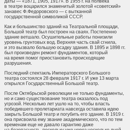
даты — «1871, 1905, 1917». В 1955 г. на полвека
в театре воцарился знаменитый золотой «советский»
занавес Ф.Федоровского — с вытканной
государственной символикой СССР.
Как и большинство зданий на Театральной площади,
Большой театр был построен на сваях. Постепенно
здание ветшало. Осушительные работы понизили
уровень грунтовых вод. Верхняя часть свай сгнила,
и это вызвало большую осадку здания. В 1895 и 1898 гг.
был произведен ремонт фундаментов, который
на время помог приостановить происходящие
разрушения.
Последний спектакль Императорского Большого
театра состоялся 28 февраля 1917 г. И уже 13 марта
открылся Государственный Большой театр.
После Октябрьской революции не только фундаменты,
но и само существование театра оказалось под
угрозой. Несколько лет ушло на то, чтобы власть
победившего пролетариата навсегда оставила идею
закрыть Большой театр и погубить его здание. В 1919 г.
она присвоила ему звание академического, что по тем
временам еще не давало гарантию даже
на безопасность, поскольку уже через несколько дней