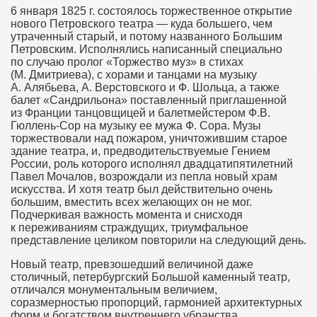
6 января 1825 г. состоялось торжественное открытие
нового Петровского театра — куда большего, чем
утраченный старый, и потому названного Большим
Петровским. Исполнялись написанный специально
по случаю пролог «Торжество муз» в стихах
(М. Дмитриева), с хорами и танцами на музыку
А. Алябьева, А. Верстовского и Ф. Шольца, а также
балет «Сандрильона» поставленный приглашенной
из Франции танцовщицей и балетмейстером Ф.В.
Гюллень-Сор на музыку ее мужа Ф. Сора. Музы
торжествовали над пожаром, уничтожившим старое
здание театра, и, предводительствуемые Гением
России, роль которого исполнял двадцатипятилетний
Павел Мочалов, возрождали из пепла новый храм
искусства. И хотя театр был действительно очень
большим, вместить всех желающих он не мог.
Подчеркивая важность момента и снисходя
к переживаниям страждущих, триумфальное
представление целиком повторили на следующий день.
Новый театр, превзошедший величиной даже
столичный, петербургский Большой каменный театр,
отличался монументальным величием,
соразмерностью пропорций, гармонией архитектурных
форм и богатством внутреннего убранства.