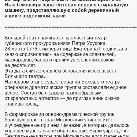
Нью
Гемпшира
запатентовал
первую
стиральную
машину
,
представляющую
собой
деревянный
ящик
с
подвижной
рамой
================================================
Большой театр начинался как частный театр
губернского прокурора князя Петра Урусова.
28 марта 1776 г. императрица Екатерина II подписала
князю «привилегию» на содержание спектаклей,
маскарадов, балов и прочих увеселений сроком
на десять лет.
Эта дата считается днем основания московского
Большого театра.
На первом этапе существования Большого театра
оперная и драматическая труппы составляли единое
целое. Состав был самым разнообразным:
от крепостных артистов — до приглашенных из-за
границы звезд.
В формировании оперно-драматической труппы
большую роль сыграл Московский университет
и учреждённые при нём гимназии, в которых давалось
хорошее музыкальное образование. Были учреждены
Театральные классы при Московском воспитательном