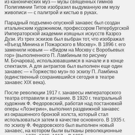
из канонических муз — музы священных гимнов
Полигимнии Титов изобразил выдуманную им музу
живописи — с палитрой и кистью в руках.
Парадный подъемно-опускной занавес был создан
итальянским художником, профессором Петербургской
Императорской академии изящных искусств Казроэ
Дузи. Из трех эскизов был выбран тот, что изображал
«Въезд Минина и Пожарского в Москву». В 1896 г. его
заменили новым — «Видом на Москву с Воробьевых
гор» (выполненного П. Ламбиным по рисунку
М. Бочарова), использовавшимся в начале и в конце
спектакля. А для антрактов был выполнен еще один
занавес — «Торжество муз» по эскизу П. Ламбина
(единственный сохранившийся сегодня в театре
занавес XIX века).
После революции 1917 г. занавесы императорского
театра отправили в изгнание. В 1920 г. театральный
художник Ф. Федоровский, работая над постановкой
оперы «Лоэнгрин», выполнил раздвижной занавес
из окрашенного бронзой холста, который стал
использоваться затем в качестве основного. В 1935 г.
по эскизу Ф. Федоровского был выполнен новый
занавес, на котором были вытканы революционные