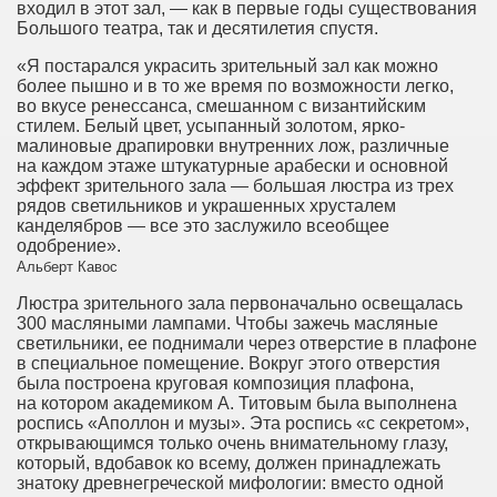
входил в этот зал, — как в первые годы существования
Большого театра, так и десятилетия спустя.
«Я постарался украсить зрительный зал как можно
более пышно и в то же время по возможности легко,
во вкусе ренессанса, смешанном с византийским
стилем. Белый цвет, усыпанный золотом, ярко-
малиновые драпировки внутренних лож, различные
на каждом этаже штукатурные арабески и основной
эффект зрительного зала — большая люстра из трех
рядов светильников и украшенных хрусталем
канделябров — все это заслужило всеобщее
одобрение».
Альберт Кавос
Люстра зрительного зала первоначально освещалась
300 масляными лампами. Чтобы зажечь масляные
светильники, ее поднимали через отверстие в плафоне
в специальное помещение. Вокруг этого отверстия
была построена круговая композиция плафона,
на котором академиком А. Титовым была выполнена
роспись «Аполлон и музы». Эта роспись «с секретом»,
открывающимся только очень внимательному глазу,
который, вдобавок ко всему, должен принадлежать
знатоку древнегреческой мифологии: вместо одной