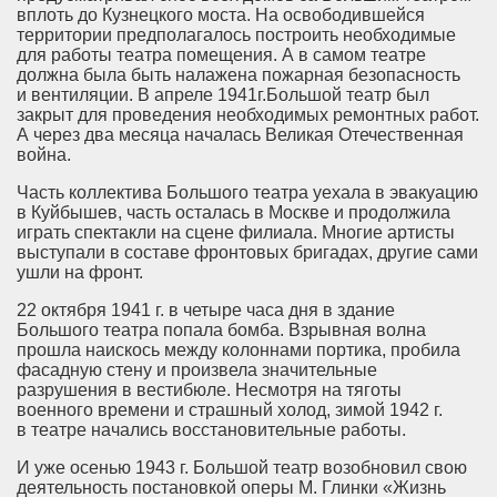
вплоть до Кузнецкого моста. На освободившейся
территории предполагалось построить необходимые
для работы театра помещения. А в самом театре
должна была быть налажена пожарная безопасность
и вентиляции. В апреле 1941г.Большой театр был
закрыт для проведения необходимых ремонтных работ.
А через два месяца началась Великая Отечественная
война.
Часть коллектива Большого театра уехала в эвакуацию
в Куйбышев, часть осталась в Москве и продолжила
играть спектакли на сцене филиала. Многие артисты
выступали в составе фронтовых бригадах, другие сами
ушли на фронт.
22 октября 1941 г. в четыре часа дня в здание
Большого театра попала бомба. Взрывная волна
прошла наискось между колоннами портика, пробила
фасадную стену и произвела значительные
разрушения в вестибюле. Несмотря на тяготы
военного времени и страшный холод, зимой 1942 г.
в театре начались восстановительные работы.
И уже осенью 1943 г. Большой театр возобновил свою
деятельность постановкой оперы М. Глинки «Жизнь