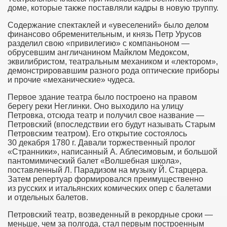
доме, которые также поставляли кадры в новую труппу.
Содержание спектаклей и «увеселений» было делом
финансово обременительным, и князь Петр Урусов
разделил свою «привилегию» с компаньоном —
обрусевшим англичанином Майклом Медоксом,
эквилибристом, театральным механиком и «лектором»,
демонстрировавшим разного рода оптические приборы
и прочие «механические» чудеса.
Первое здание театра было построено на правом
берегу реки Неглинки. Оно выходило на улицу
Петровка, отсюда театр и получил свое название —
Петровский (впоследствии его будут называть Старым
Петровским театром). Его открытие состоялось
30 декабря 1780 г. Давали торжественный пролог
«Странники», написанный А. Аблесимовым, и большой
пантомимический балет «Волшебная школа»,
поставленный Л. Парадизом на музыку Й. Старцера.
Затем репертуар формировался преимущественно
из русских и итальянских комических опер с балетами
и отдельных балетов.
Петровский театр, возведенный в рекордные сроки —
меньше, чем за полгода, стал первым построенным