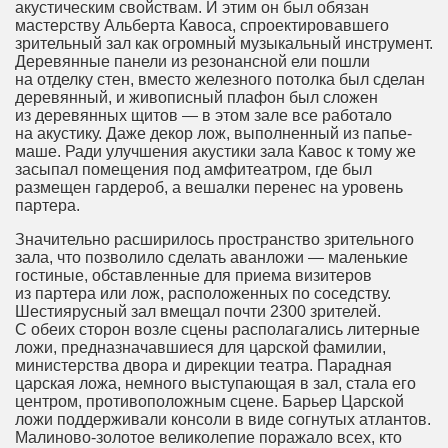
акустическим свойствам. И этим он был обязан
мастерству Альберта Кавоса, спроектировавшего
зрительный зал как огромный музыкальный инструмент.
Деревянные панели из резонансной ели пошли
на отделку стен, вместо железного потолка был сделан
деревянный, и живописный плафон был сложен
из деревянных щитов — в этом зале все работало
на акустику. Даже декор лож, выполненный из папье-
маше. Ради улучшения акустики зала Кавос к тому же
засыпал помещения под амфитеатром, где был
размещен гардероб, а вешалки перенес на уровень
партера.
Значительно расширилось пространство зрительного
зала, что позволило сделать аванложи — маленькие
гостиные, обставленные для приема визитеров
из партера или лож, расположенных по соседству.
Шестиярусный зал вмещал почти 2300 зрителей.
С обеих сторон возле сцены располагались литерные
ложи, предназначавшиеся для царской фамилии,
министерства двора и дирекции театра. Парадная
царская ложа, немного выступающая в зал, стала его
центром, противоположным сцене. Барьер Царской
ложи поддерживали консоли в виде согнутых атлантов.
Малиново-золотое великолепие поражало всех, кто