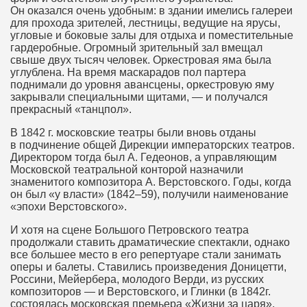
Он оказался очень удобным: в здании имелись галереи
для прохода зрителей, лестницы, ведущие на ярусы,
угловые и боковые залы для отдыха и поместительные
гардеробные. Огромный зрительный зал вмещал
свыше двух тысяч человек. Оркестровая яма была
углублена. На время маскарадов пол партера
поднимали до уровня авансцены, оркестровую яму
закрывали специальными щитами, — и получался
прекрасный «танцпол».
В 1842 г. московские театры были вновь отданы
в подчинение общей Дирекции императорских театров.
Директором тогда был А. Гедеонов, а управляющим
Московской театральной конторой назначили
знаменитого композитора А. Верстовского. Годы, когда
он был «у власти»
(1842–59),
получили наименование
«эпохи Верстовского».
И хотя на сцене Большого Петровского театра
продолжали ставить драматические спектакли, однако
все большее место в его репертуаре стали занимать
оперы и балеты. Ставились произведения Доницетти,
Россини, Мейербера, молодого Верди, из русских
композиторов — и Верстовского, и Глинки (в 1842г.
состоялась московская премьера «Жизни за царя»,