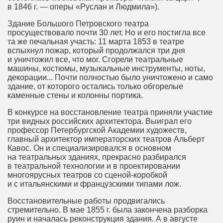
в 1846 г. — оперы «Руслан и Людмила»).
Здание Большого Петровского театра
просуществовало почти 30 лет. Но и его постигла все
та же печальная участь: 11 марта 1853 в театре
вспыхнул пожар, который продолжался три дня
и уничтожил все, что мог. Сгорели театральные
машины, костюмы, музыкальные инструменты, ноты,
декорации... Почти полностью было уничтожено и само
здание, от которого остались только обгорелые
каменные стены и колонны портика.
В конкурсе на восстановление театра приняли участие
три видных российских архитектора. Выиграл его
профессор Петербургской Академии художеств,
главный архитектор императорских театров Альберт
Кавос. Он и специализировался в основном
на театральных зданиях, прекрасно разбирался
в театральной технологии и в проектировании
многоярусных театров со сценой-коробкой
и с итальянскими и французскими типами лож.
Восстановительные работы продвигались
стремительно. В мае 1855 г. была закончена разборка
руин и началась реконструкция здания. А в августе