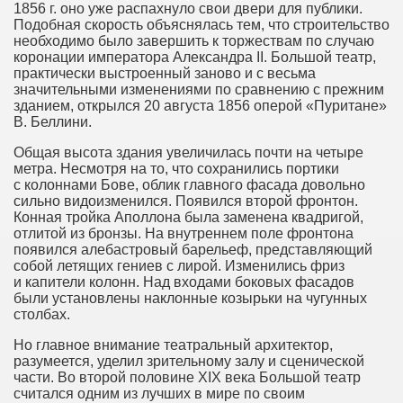
1856 г. оно уже распахнуло свои двери для публики.
Подобная скорость объяснялась тем, что строительство
необходимо было завершить к торжествам по случаю
коронации императора Александра II. Большой театр,
практически выстроенный заново и с весьма
значительными изменениями по сравнению с прежним
зданием, открылся 20 августа 1856 оперой «Пуритане»
В. Беллини.
Общая высота здания увеличилась почти на четыре
метра. Несмотря на то, что сохранились портики
с колоннами Бове, облик главного фасада довольно
сильно видоизменился. Появился второй фронтон.
Конная тройка Аполлона была заменена квадригой,
отлитой из бронзы. На внутреннем поле фронтона
появился алебастровый барельеф, представляющий
собой летящих гениев с лирой. Изменились фриз
и капители колонн. Над входами боковых фасадов
были установлены наклонные козырьки на чугунных
столбах.
Но главное внимание театральный архитектор,
разумеется, уделил зрительному залу и сценической
части. Во второй половине XIX века Большой театр
считался одним из лучших в мире по своим