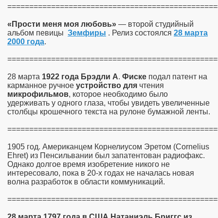
================================================
«Прости меня моя любовь»
— второй студийный
альбом певицы
Земфиры
. Релиз состоялся
28 марта
2000 года
.
================================================
28 марта
1922
года
Брэдли
А
.
Фиске
подал патент на
карманное ручное
устройство
для
чтения
микрофильмов
, которое необходимо было
удерживать у одного глаза, чтобы увидеть увеличенные
столбцы крошечного текста на рулоне бумажной ленты.
================================================
1905 год. Американцем Корнелиусом Эретом (Cornelius
Ehret) из Пенсильвании был запатентован радиофакс.
Однако долгое время изобретение никого не
интересовало, пока в 20-х годах не началась новая
волна разработок в области коммуникаций.
================================================
28
марта
1797
года
в
США
Натаниэль
Бриггс
из