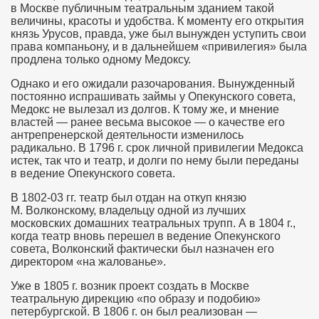
в Москве публичным театральным зданием такой
величины, красоты и удобства. К моменту его открытия
князь Урусов, правда, уже был вынужден уступить свои
права компаньону, и в дальнейшем «привилегия» была
продлена только одному Медоксу.
Однако и его ожидали разочарования. Вынужденный
постоянно испрашивать займы у Опекунского совета,
Медокс не вылезал из долгов. К тому же, и мнение
властей — ранее весьма высокое — о качестве его
антрепренерской деятельности изменилось
радикально. В 1796 г. срок личной привилегии Медокса
истек, так что и театр, и долги по нему были переданы
в ведение Опекунского совета.
В
1802-03 гг.
театр был отдан на откуп князю
М. Волконскому, владельцу одной из лучших
московских домашних театральных трупп. А в 1804 г.,
когда театр вновь перешел в ведение Опекунского
совета, Волконский фактически был назначен его
директором «на жалованье».
Уже в 1805 г. возник проект создать в Москве
театральную дирекцию «по образу и подобию»
петербургской. В 1806 г. он был реализован —