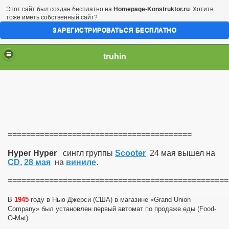
Этот сайт был создан бесплатно на
Homepage-Konstruktor.ru
. Хотите
тоже иметь собственный сайт?
ЗАРЕГИСТРИРОВАТЬСЯ БЕСПЛАТНО
truhin
========================================
Hyper Hyper
сингл группы
Scooter
24 мая вышел на
CD
,
28 мая
на
виниле
.
================================================
В
1945
году в Нью Джерси (США) в магазине «Grand Union
Company» был установлен первый автомат по продаже еды (Food-
O-Mat)