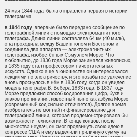
24 мая 1844 года была отправлена первая в истории
телеграмма
в 1844 году
впервые было передано сообщение по
телеграфной линии с помощью электромагнитного
телеграфа. Длина линии составляла 64 км (40 миль),
она проходила между Вашингтоном и Бостоном и
соединяла два аппарата — электромагнитных
телеграфа, изобретённых Сэмуэлем Морзе. Что
любопытно, до 1836 года Морзе занимался живописью,
в 1835 году стал профессором начертательных
искусств. Однако еще в юношестве он интересовался
лекциями по электричеству, и это позабытое увлечение
вновь проснулось в нём в 1836 году, когда он увидел
модель телеграфа В. Вебера 1833 года. В 1837 году
Морзе предложил способ кодирования цифр, букв и
знаков препинания, известный ныне как азбука Морзе
(современный код сильно отличается). Долгое время
изобретатель не мог найти финансирование для
телеграфной линии, которая продемонстрировала бы
возможности технологии. В конце концов, после
множества неудач, он смог продвинуть свою идею в
конгрессе США и ему выделили приличную сумму на