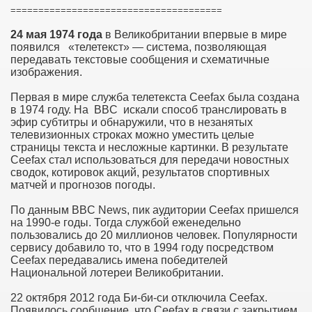
======================================
24 мая 1974 года
в Великобритании впервые в мире
появился «телетекст» — система, позволяющая
передавать текстовые сообщения и схематичные
изображения.
Первая в мире служба телетекста Ceefax была создана
в 1974 году. На
BBC
искали способ транслировать в
эфир субтитры и обнаружили, что в незанятых
телевизионных строках можно уместить целые
страницы текста и несложные картинки. В результате
Ceefax стал использоваться для передачи новостных
сводок, котировок акций, результатов спортивных
матчей и прогнозов погоды.
По данным BBC News, пик аудитории Ceefax пришелся
на 1990-е годы. Тогда службой еженедельно
пользовались до 20 миллионов человек. Популярности
сервису добавило то, что в 1994 году посредством
Ceefax передавались имена победителей
Национальной лотереи Великобритании.
22 октября 2012 года Би-би-си отключила Ceefax.
Появилось сообщение, что Ceefax в связи с закрытием