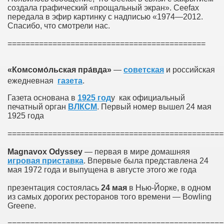
создала графический «прощальный экран». Ceefax
передала в эфир картинку с надписью «1974—2012.
Спасибо, что смотрели нас.
============================================
«Комсомо́льская пра́вда»
—
советская
и российская
ежедневная
газета
.
Газета основана в
1925 год
у как официальный
печатный орган
ВЛКСМ
. Первый номер вышел 24 мая
1925 года
================================================
Magnavox Odyssey
— первая в мире домашняя
игровая приставка
. Впервые была представлена 24
мая 1972 года и выпущена в августе этого же года
презентация состоялась
24
мая
в Нью-Йорке, в одном
из самых дорогих ресторанов того времени — Bowling
Greene.
================================================