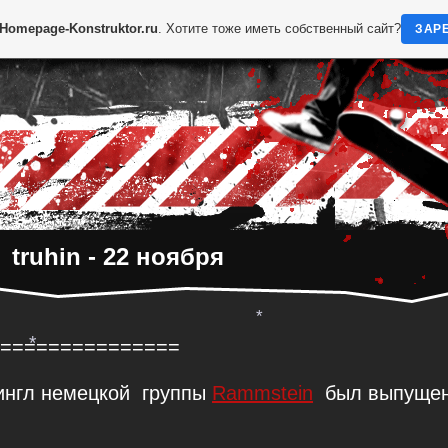
Homepage-Konstruktor.ru
. Хотите тоже иметь собственный сайт?
ЗАР
truhin - 22 ноября
===============
нгл немецкой группы
Rammstein
был выпущен
*