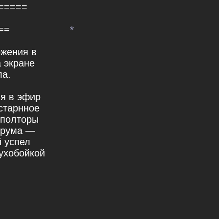
=====
==
ржения в
 экране
ла.
ся в эфир
 старнное
 полторы
*
друма —
 успел
мухобойкой