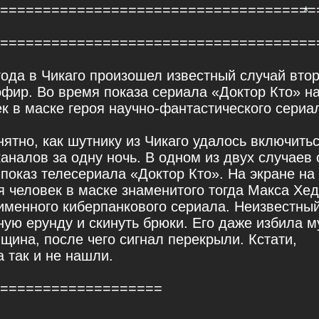
=====================================
=====================================
года в Чикаго произошел известный случай вто
фир. Во время показа сериала «Доктор Кто» на
к в маске героя научно-фантастического сериа
*
нятно, как шутнику из Чикаго удалось включить
каналов за одну ночь. В одном из двух случаев
показ телесериала «Доктор Кто». На экране на
 человек в маске знаменитого тогда Макса Хе
именного киберпанкового сериала. Неизвестный
ную ерунду и скинуть брюки. Его даже избила 
щина, после чего сигнал перекрыли. Кстати,
 так и не нашли.
===================