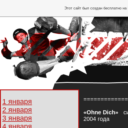
Этот сайт был создан бесплатно на
*
*
=============
1 января
2 января
«Ohne Dich»
си
3 января
2004 года
*
4 января