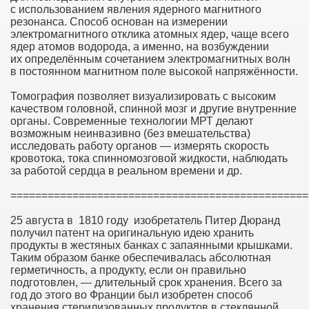
с использованием явления ядерного магнитного
резонанса. Способ основан на измерении
электромагнитного отклика атомных ядер, чаще всего
ядер атомов водорода, а именно, на возбуждении
их определённым сочетанием электромагнитных волн
в постоянном магнитном поле высокой напряжённости.
Томография позволяет визуализировать с высоким
качеством головной, спинной мозг и другие внутренние
органы. Современные технологии МРТ делают
возможным неинвазивно (без вмешательства)
исследовать работу органов — измерять скорость
кровотока, тока спинномозговой жидкости, наблюдать
за работой сердца в реальном времени и др.
================================================
25 августа в 1810 году изобретатель Питер Дюранд
получил патент на оригинальную идею хранить
продукты в жестяных банках с запаянными крышками.
Таким образом банке обеспечивалась абсолютная
герметичность, а продукту, если он правильно
подготовлен, — длительный срок хранения. Всего за
год до этого во Франции был изобретен способ
хранения стерилизованных продуктов в стеклянной