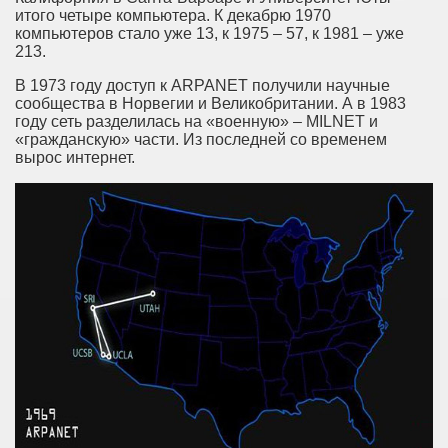
итого четыре компьютера. К декабрю 1970
компьютеров стало уже 13, к 1975 – 57, к 1981 – уже
213.
В 1973 году доступ к ARPANET получили научные
сообщества в Норвегии и Великобритании. А в 1983
году сеть разделилась на «военную» – MILNET и
«гражданскую» части. Из последней со временем
вырос интернет.