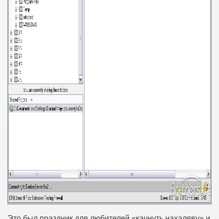
Это был праздник для любителей «качнуть нахаляву» и