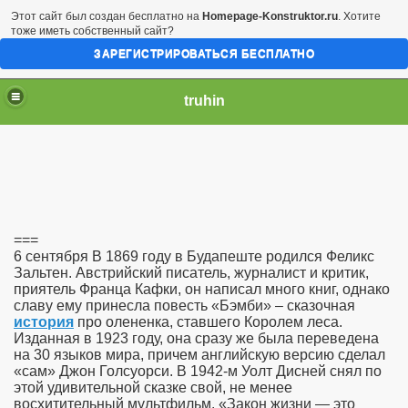
Этот сайт был создан бесплатно на
Homepage-Konstruktor.ru
. Хотите
тоже иметь собственный сайт?
ЗАРЕГИСТРИРОВАТЬСЯ БЕСПЛАТНО
truhin
===
6 сентября В 1869 году в Будапеште родился Феликс
Зальтен. Австрийский писатель, журналист и критик,
приятель Франца Кафки, он написал много книг, однако
славу ему принесла повесть «Бэмби» – сказочная
история
про олененка, ставшего Королем леса.
Изданная в 1923 году, она сразу же была переведена
на 30 языков мира, причем английскую версию сделал
«сам» Джон Голсуорси. В 1942-м Уолт Дисней снял по
этой удивительной сказке свой, не менее
восхитительный мультфильм. «Закон жизни — это