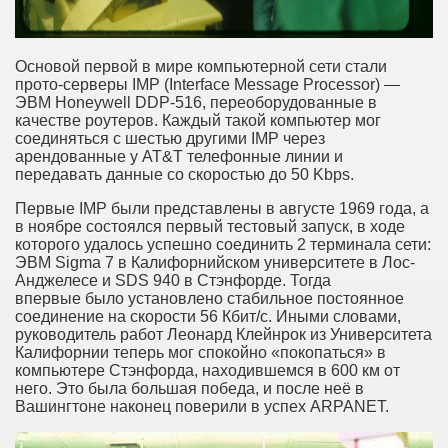
Основой первой в мире компьютерной сети стали
прото-серверы IMP (Interface Message Processor) —
ЭВМ Honeywell DDP-516, переоборудованные в
качестве роутеров. Каждый такой компьютер мог
соединяться с шестью другими IMP через
арендованные у AT&T телефонные линии и
передавать данные со скоростью до 50 Kbps.
Первые IMP были представлены в августе 1969 года, а
в ноябре состоялся первый тестовый запуск, в ходе
которого удалось успешно соединить 2 терминала сети:
ЭВМ Sigma 7 в Калифорнийском университете в Лос-
Анджелесе и SDS 940 в Стэнфорде. Тогда
впервые было установлено стабильное постоянное
соединение на скорости 56 Кбит/с. Иными словами,
руководитель работ Леонард Клейнрок из Университета
Калифорнии теперь мог спокойно «покопаться» в
компьютере Стэнфорда, находившемся в 600 км от
него. Это была большая победа, и после неё в
Вашингтоне наконец поверили в успех ARPANET.