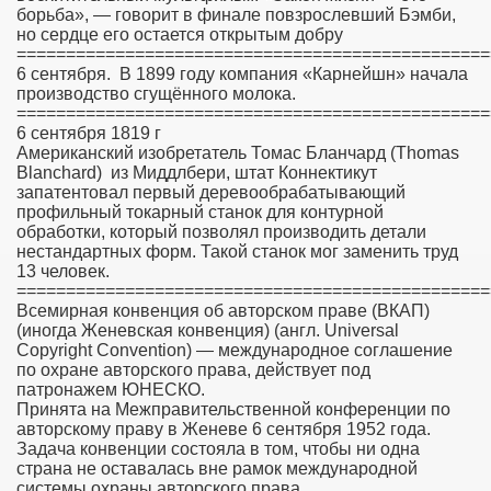
борьба», — говорит в финале повзрослевший Бэмби,
но сердце его остается открытым добру
================================================
6 сентября. В 1899 году компания «Карнейшн» начала
производство сгущённого молока.
================================================
6 сентября 1819 г
Американский изобретатель Томас Бланчард (Thomas
Blanchard) из Миддлбери, штат Коннектикут
запатентовал первый деревообрабатывающий
профильный токарный станок для контурной
обработки, который позволял производить детали
нестандартных форм. Такой станок мог заменить труд
13 человек.
================================================
Всемирная конвенция об авторском праве (ВКАП)
(иногда Женевская конвенция) (англ. Universal
Copyright Convention) — международное соглашение
по охране авторского права, действует под
патронажем ЮНЕСКО.
Принята на Межправительственной конференции по
авторскому праву в Женеве 6 сентября 1952 года.
Задача конвенции состояла в том, чтобы ни одна
страна не оставалась вне рамок международной
системы охраны авторского права