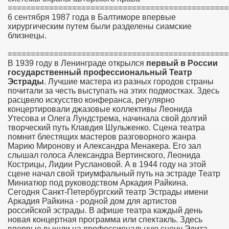
================================================
6 сентября 1987 года в Балтиморе впервые
хирургическим путем были разделены сиамские
близнецы.
================================================
В 1939 году в Ленинграде открылся
первый в России
государственный профессиональный Театр
Эстрады
. Лучшие мастера из разных городов страны
почитали за честь выступать на этих подмостках. Здесь
расцвело искусство конферанса, регулярно
концертировали джазовые коллективы Леонида
Утесова и Олега Лундстрема, начинала свой долгий
творческий путь Клавдия Шульженко. Сцена театра
помнит блестящих мастеров разговорного жанра
Марию Миронову и Александра Менакера. Его зал
слышал голоса Александра Вертинского, Леонида
Кострицы, Лидии Руслановой. А в 1944 году на этой
сцене начал свой триумфальный путь на эстраде Театр
Миниатюр под руководством Аркадия Райкина.
Сегодня Санкт-Петербургский театр Эстрады имени
Аркадия Райкина - родной дом для артистов
российской эстрады. В афише театра каждый день
новая концертная программа или спектакль. Здесь
впервые вышли на профессиональную сцену Эдита