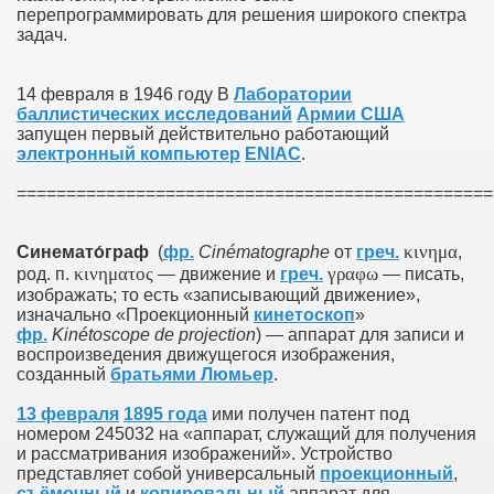
перепрограммировать для решения широкого спектра
задач.
14 февраля в 1946 году В
Лаборатории
баллистических исследований
Армии США
запущен первый действительно работающий
электронный компьютер
ENIAC
.
================================================
κινημα
Синемато́граф
(
фр.
Cinématographe
от
греч.
,
κινηματος
γραφω
род. п.
— движение и
греч.
— писать,
изображать; то есть «записывающий движение»,
изначально «Проекционный
кинетоскоп
»
фр.
Kinétoscope de projection
) — аппарат для записи и
воспроизведения движущегося изображения,
созданный
братьями Люмьер
.
13 февраля
1895 года
ими получен патент под
номером 245032 на «аппарат, служащий для получения
и рассматривания изображений». Устройство
представляет собой универсальный
проекционный
,
съёмочный
и
копировальный
аппарат для